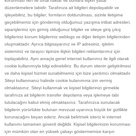
korunması fikri ve sınai haklar ve bunlara ilişkin yasal
düzenlemelere tabidir. Tarafınıza ait bilgileri depolayabilir ve
işleyebiliriz, bu bilgiler; formların doldurulması, sizinle iletişime
geçebilmemiz için göndermiş olduğumuz yazışma irtibat adresleri,
siparişleriniz için girmiş olduğunuz bilgiler ve siteye giriş çıkış
bilgileriniz konum bilgileriniz weblogs ve diğer iletişim bilgilerinden
oluşmaktadır. Ayrıca bilgisayarınız ve IP adresiniz, işletim
sisteminiz ve tarayıcı tipinize ilişkin bilgileri reklamlarımız için
toplayabiliriz. Aynı amaçla genel internet kullanımız ile ilgili olarak
cookie kullanımıyla bilgi edinebiliriz. Bu durum sitenin geliştirilmesi
ve daha kişisel hizmet sunabilmemiz için bize yardımcı olmaktadır.
Siteyi kullanmanız halinde cookie kulanımına izin vermiş
olmaktasınız. Siteyi kullanmak ve kişisel bilgilerinizi girmekle
tarafınıza ait bilgilerin transfer depolama veya işlemeye tabi
tutulacağını kabul etmiş olmaktasınız. Tarafınızca sunulacak
bilgilerin yürürlükte bulunan mevzuat uyarınca büyük bir gizlilikle
korunacağını beyan ederiz. Ancak belirtmek isteriz ki internet
kullanımı tamamen güvenli değildir. Kişisel bilgilerinizin korunması
için mümkün olan en yüksek çabayı göstermemize karşın