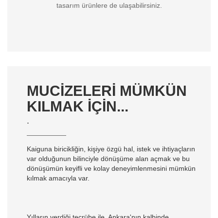
tasarım ürünlere de ulaşabilirsiniz.
MUCIZELERI MÜMKÜN
KILMAK IÇIN...
.
Kaiguna biricikliğin, kişiye özgü hal, istek ve ihtiyaçların
var olduğunun bilinciyle dönüşüme alan açmak ve bu
dönüşümün keyifli ve kolay deneyimlenmesini mümkün
kılmak amacıyla var.
Yılların verdiği tecrübe ile, Ankara'nın kalbinde,